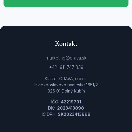
Kontakt
marketing@orava.sk
+421 911 747 339
Klaster ORAVA, o.o.c.r.
Hviezdoslavovo námestie 1651/2
026 01 Dolný Kubín
IČO
42219701
DIČ
2023413898
IČ DPH
SK2023413898