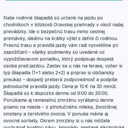
Naše rodinné šliapadlá sú určené na jazdu po
chodníkoch v blízkosti Oravskej priehrady v okolí našej
prevádzky. Ide o bezpečnú trasu mimo cestnej
premávky, ideálnu na krátky výlet s deťmi či rodinou.
Presnú trasu a pravidlá jazdy vám radi vysvetlíme pri
zapožičaní – všetky podmienky sú uvedené vo
vypožičiavacom poriadku, ktorý podpisuje dospelá
osoba pred jazdou. Zastav sa u nás na terase, vyber si
typ šliapadla (1+1 alebo 2+2) a priprav si občiansky
preukaz – dospelý preberá zodpovednosť a podpíše
jednoduché pravidlá jazdy. Cena je 10 € na 30 minút.
Šliapadlá sú k dispozícii denne od 9:00 do 20:00.
Ponúkame aj remeselnú zmrzlinu vyrábanú denne
priamo na mieste – z plnotučného mlieka, živočíšnej
smotany a čerstvého ovocia. V ponuke máme aj
ovocné sorbety. Okrem zmrzliny si u nás môžete
vychutnať kvalitnú kávu, limonády, miešané alkoholické