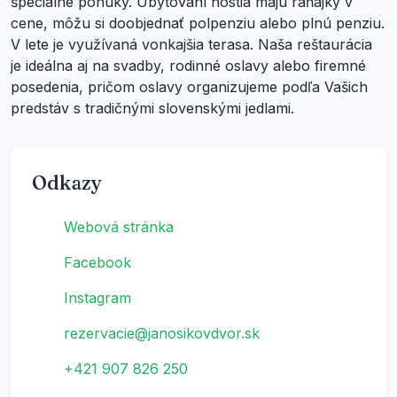
špeciálne ponuky. Ubytovaní hostia majú raňajky v
cene, môžu si doobjednať polpenziu alebo plnú penziu.
V lete je využívaná vonkajšia terasa. Naša reštaurácia
je ideálna aj na svadby, rodinné oslavy alebo firemné
posedenia, pričom oslavy organizujeme podľa Vašich
predstáv s tradičnými slovenskými jedlami.
Odkazy
Webová stránka
Facebook
Instagram
rezervacie@janosikovdvor.sk
+421 907 826 250