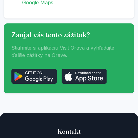
Google Maps
Zaujal vás tento zážitok?
Stiahnite si aplikáciu Visit Orava a vyhľadajte
ďalšie zážitky na Orave.
Kontakt