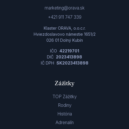
marketing@orava.sk
+421 911 747 339
Klaster ORAVA, o.o.c.r.
Hviezdoslavovo námestie 1651/2
026 01 Dolný Kubín
IČO
42219701
DIČ
2023413898
IČ DPH
SK2023413898
Zážitky
TOP Zážitky
Rodiny
História
Adrenalín