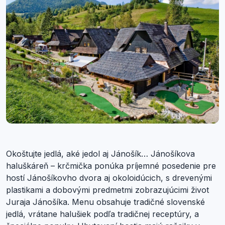
Okoštujte jedlá, aké jedol aj Jánošík… Jánošíkova
haluškáreň – krčmička ponúka príjemné posedenie pre
hostí Jánošíkovho dvora aj okoloidúcich, s drevenými
plastikami a dobovými predmetmi zobrazujúcimi život
Juraja Jánošíka. Menu obsahuje tradičné slovenské
jedlá, vrátane halušiek podľa tradičnej receptúry, a