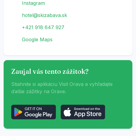
Instagram
hotel@skizabava.sk
+421 918 647 927
Google Maps
Zaujal vás tento zážitok?
Stiahnite si aplikáciu Visit Orava a vyhľadajte
ďalšie zážitky na Orave.