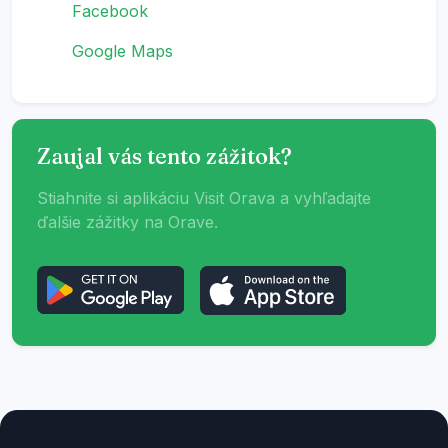
Facebook
Google Maps
Zaujal vás tento zážitok?
Stiahnite si aplikáciu Visit Orava a vyhľadajte
ďalšie zážitky na Orave.