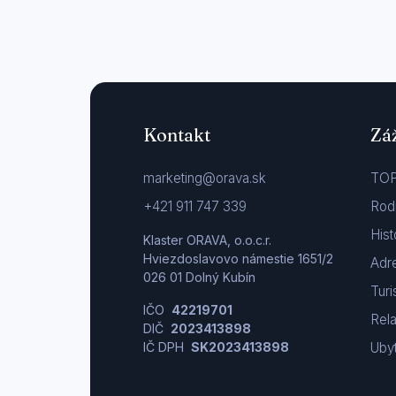
Kontakt
Zá
marketing@orava.sk
TOP
+421 911 747 339
Rod
Hist
Klaster ORAVA, o.o.c.r.
Hviezdoslavovo námestie 1651/2
Adre
026 01 Dolný Kubín
Turi
IČO
42219701
Rel
DIČ
2023413898
IČ DPH
SK2023413898
Uby