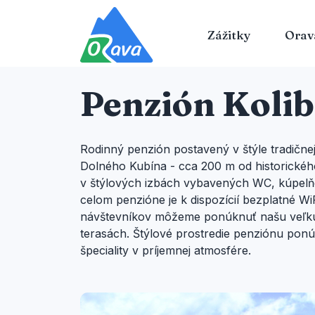
Zážitky
Orav
Penzión Koli
Rodinný penzión postavený v štýle tradičnej
Dolného Kubína - cca 200 m od historickéh
v štýlových izbách vybavených WC, kúpelňo
celom penzióne je k dispozícií bezplatné WiF
návštevníkov môžeme ponúknuť našu veľkú k
terasách. Štýlové prostredie penziónu pon
špeciality v príjemnej atmosfére.