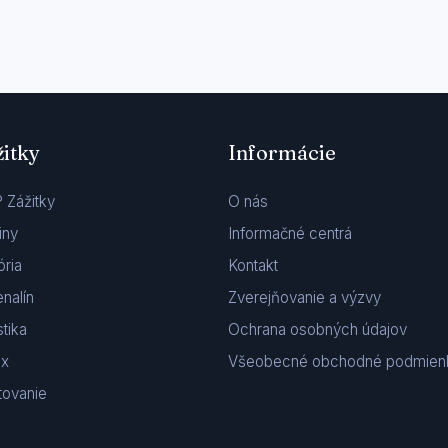
žitky
Informácie
 Zážitky
O nás
iny
Informačné centrá
ória
Kontakt
nalín
Zverejňovanie a výzvy
stika
Ochrana osobných údajov
ax
Všeobecné obchodné podmien
tovanie