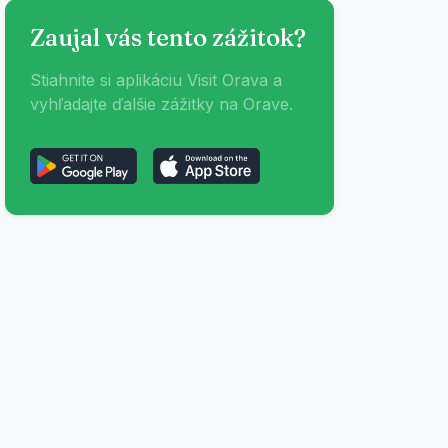
Zaujal vás tento zážitok?
Stiahnite si aplikáciu Visit Orava a
vyhľadajte ďalšie zážitky na Orave.