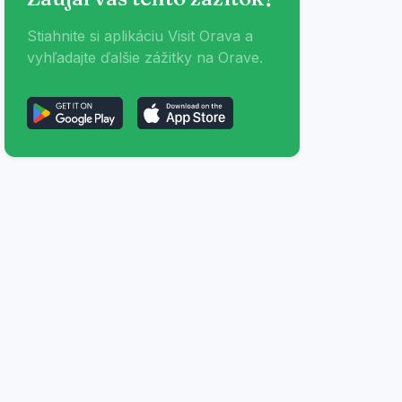
Stiahnite si aplikáciu Visit Orava a
vyhľadajte ďalšie zážitky na Orave.