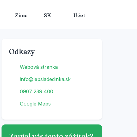
Zima
SK
Účet
Odkazy
Webová stránka
info@lepsiadedinka.sk
0907 239 400
Google Maps
Zaujal vás tento zážitok?