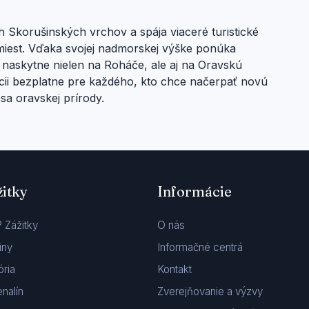
h Skorušinských vrchov a spája viaceré turistické
est. Vďaka svojej nadmorskej výške ponúka
 naskytne nielen na Roháče, ale aj na Oravskú
ícii bezplatne pre každého, kto chce načerpať novú
sa oravskej prírody.
žitky
Informácie
 Zážitky
O nás
iny
Informačné centrá
ória
Kontakt
nalín
Zverejňovanie a výzvy