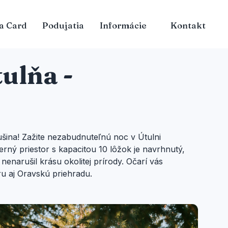
a Card
Podujatia
Informácie
Kontakt
ulňa -
ušina! Zažite nezabudnuteľnú noc v Útulni
erný priestor s kapacitou 10 lôžok je navrhnutý,
enarušil krásu okolitej prírody. Očarí vás
u aj Oravskú priehradu.