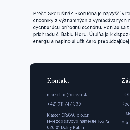
Prečo Skorušiná? Skorušina je najvyšší vrc
chodníky z významných a vyhľadávaných mi
dychberúcu prírodnú scenériu. Pohľad sa ti
priehradu či Babiu Horu. Útulňa je k dispoz
energiu a naplno si užiť čaro prebúdzajúcej 
Kontakt
Zá
marketing@orava.sk
TOP
+421 911 747 339
Rod
Hist
Klaster ORAVA, o.o.c.r.
Hviezdoslavovo námestie 1651/2
Adre
026 01 Dolný Kubín