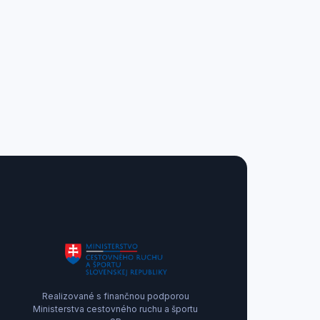
Realizované s finančnou podporou
Ministerstva cestovného ruchu a športu