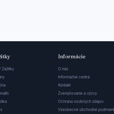
žitky
Informácie
 Zážitky
O nás
iny
Informačné centrá
ória
Kontakt
nalín
Zverejňovanie a výzvy
stika
Ochrana osobných údajov
ax
Všeobecné obchodné podmien