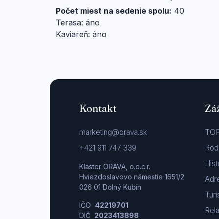
Počet miest na sedenie spolu:
40
Terasa: áno
Kaviareň: áno
Kontakt
Zá
marketing@orava.sk
TOP
+421 911 747 339
Rod
Hist
Klaster ORAVA, o.o.c.r.
Hviezdoslavovo námestie 1651/2
Adre
026 01 Dolný Kubín
Turi
IČO
42219701
Rel
DIČ
2023413898