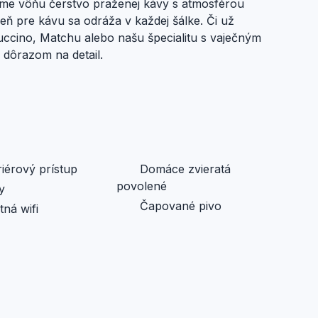
jame vôňu čerstvo praženej kávy s atmosférou
šeň pre kávu sa odráža v každej šálke. Či už
uccino, Matchu alebo našu špecialitu s vaječným
 dôrazom na detail.
iérový prístup
Domáce zvieratá
povolené
y
Čapované pivo
ná wifi