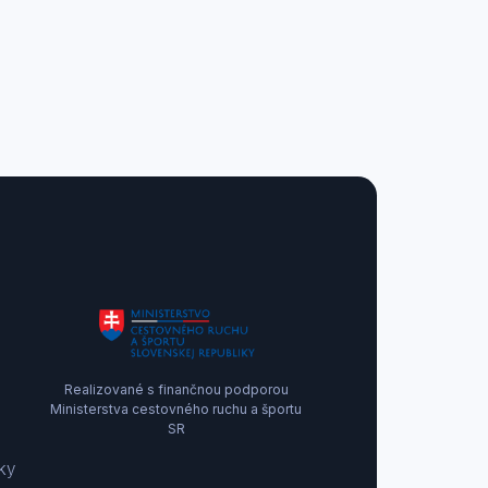
Realizované s finančnou podporou
Ministerstva cestovného ruchu a športu
SR
ky