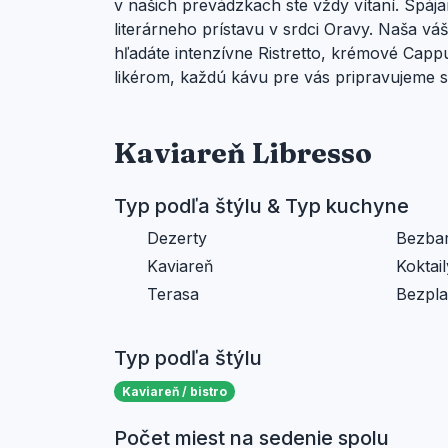
v našich prevádzkach ste vždy vítaní. Spá
literárneho prístavu v srdci Oravy. Naša vá
hľadáte intenzívne Ristretto, krémové Capp
likérom, každú kávu pre vás pripravujeme s
Kaviareň Libresso
Typ podľa štýlu & Typ kuchyne
Dezerty
Bezbar
Kaviareň
Koktail
Terasa
Bezplat
Typ podľa štýlu
Kaviareň / bistro
Počet miest na sedenie spolu