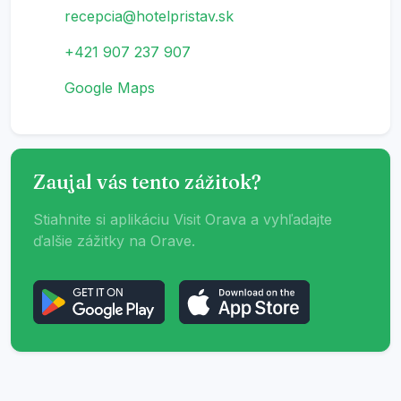
recepcia@hotelpristav.sk
+421 907 237 907
Google Maps
Zaujal vás tento zážitok?
Stiahnite si aplikáciu Visit Orava a vyhľadajte
ďalšie zážitky na Orave.