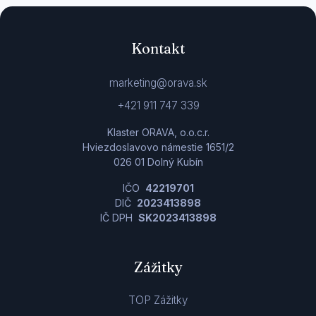
Kontakt
marketing@orava.sk
+421 911 747 339
Klaster ORAVA, o.o.c.r.
Hviezdoslavovo námestie 1651/2
026 01 Dolný Kubín
IČO
42219701
DIČ
2023413898
IČ DPH
SK2023413898
Zážitky
TOP Zážitky