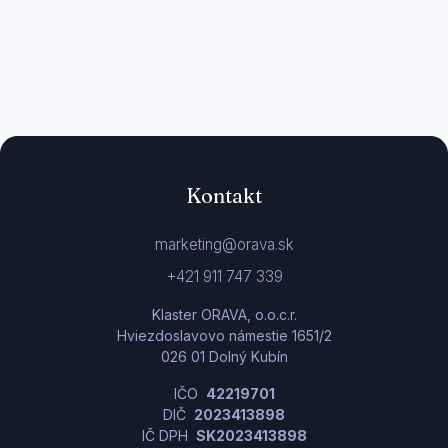
Kontakt
marketing@orava.sk
+421 911 747 339
Klaster ORAVA, o.o.c.r.
Hviezdoslavovo námestie 1651/2
026 01 Dolný Kubín
IČO
42219701
DIČ
2023413898
IČ DPH
SK2023413898