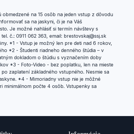
sú obmedzené na 15 osôb na jeden vstup z dôvodu
ormovať sa na jaskyni, či je na Váš
to. Je možné nahlásiť si termín návštevy s
l. č.: 0911 062 363, email: brestovskaj@ssj.sk
ny. *1 - Vstup je možný len pre deti nad 6 rokov,
ého *2 - Študenti riadneho denného štúdia – v
latným dokladom o štúdiu s vyznačením doby
kov *3 - Foto-Video - bez poplatku, len na mieste
, po zaplatení základného vstupného. Nesmie sa
jaskyne. *4 - Mimoriadny vstup nie je môžné
pri minimálnom počte 4 osôb. Vstupenky sa
žitky
Informácie