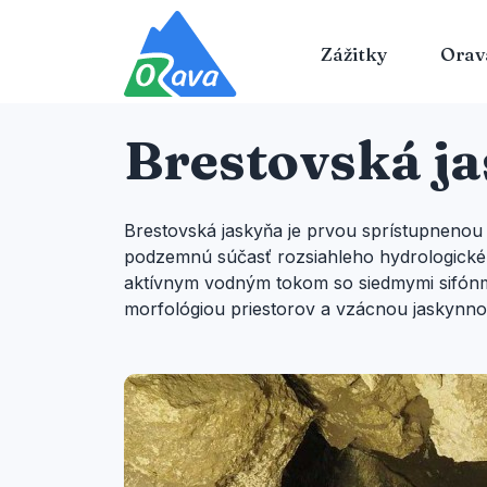
Zážitky
Orav
Brestovská j
Brestovská jaskyňa je prvou sprístupnenou
podzemnú súčasť rozsiahleho hydrologickéh
aktívnym vodným tokom so siedmymi sifón
morfológiou priestorov a vzácnou jaskynn